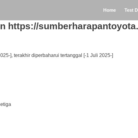
Home
Test D
n https://sumberharapantoyota.
025-], terakhir diperbaharui tertanggal [-1 Juli 2025-]
etiga