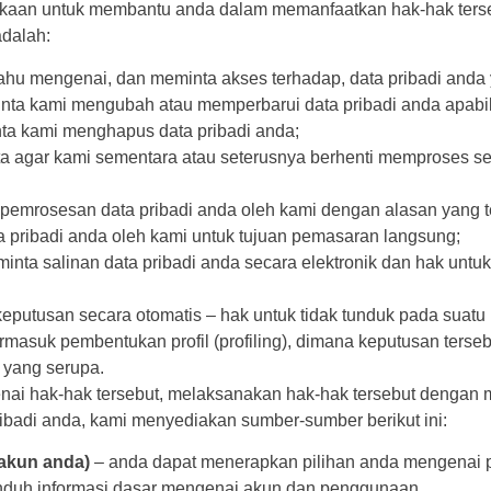
aan untuk membantu anda dalam memanfaatkan hak-hak tersebu
adalah:
ahu mengenai, dan meminta akses terhadap, data pribadi anda
ta kami mengubah atau memperbarui data pribadi anda apabila d
ta kami menghapus data pribadi anda;
 agar kami sementara atau seterusnya berhenti memproses sel
pemrosesan data pribadi anda oleh kami dengan alasan yang te
 pribadi anda oleh kami untuk tujuan pemasaran langsung;
minta salinan data pribadi anda secara elektronik dan hak untu
eputusan secara otomatis – hak untuk tidak tunduk pada suat
rmasuk pembentukan profil (profiling), dimana keputusan ters
 yang serupa.
nai hak-hak tersebut, melaksanakan hak-hak tersebut dengan m
adi anda, kami menyediakan sumber-sumber berikut ini:
 akun anda)
– anda dapat menerapkan pilihan anda mengenai pe
nduh informasi dasar mengenai akun dan penggunaan.