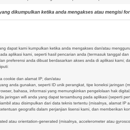
 yang dikumpulkan ketika anda mengakses atau mengisi formu
 yang dapat kami kumpulkan ketika anda mengakses dan/atau menggunak
pada aplikasi kami, seperti hasil pencarian anda (termasuk tanggal da
an preferensi anda dibuat berdasarkan akses anda di aplikasi kami; d
puti:
ta cookie dan alamat IP; dan/atau
ang anda gunakan, seperti ID unik perangkat, tipe koneksi jaringan (mi
 browser, bahasa, informasi yang memungkinkan pengelolaan hak digital,
ada jaringan wifi anda yang dapat tersambung pada aplikasi (seperti pe
iambil atau disimpulkan dari data teknis tertentu (misalnya, alamat I
tentuan geografis dalam perjanjian lisensi kami, dan memberikan kont
ted atau orientation-generated (misalnya, accelerometer atau gyroscop