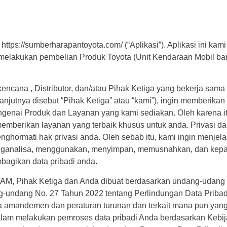
l https://sumberharapantoyota.com/ (“Aplikasi”). Aplikasi ini k
 melakukan pembelian Produk Toyota (Unit Kendaraan Mobil ba
akencana , Distributor, dan/atau Pihak Ketiga yang bekerja 
lanjutnya disebut “Pihak Ketiga” atau “kami”), ingin memberika
enai Produk dan Layanan yang kami sediakan. Oleh karena itu
memberikan layanan yang terbaik khusus untuk anda. Privasi d
enghormati hak privasi anda. Oleh sebab itu, kami ingin menje
analisa, menggunakan, menyimpan, memusnahkan, dan kepada
bagikan data pribadi anda.
 TAM, Pihak Ketiga dan Anda dibuat berdasarkan undang-udang 
ang-undang No. 27 Tahun 2022 tentang Perlindungan Data Prib
rta amandemen dan peraturan turunan dan terkait mana pun yang 
alam melakukan pemroses data pribadi Anda berdasarkan Kebijak